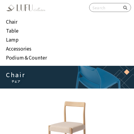
検索
Chair
Table
Lamp
Accessories
Podium＆Counter
Chair
Chair
チェア
チェア